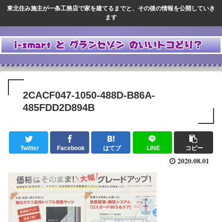
東北住み施主が一条工務店で家を建てるまでと、その後の情報を公開していき
ます
2CACF047-1050-488D-B86A-
485FDD2D894B
Twitter
Facebook
はてブ
LINE
コピー
2020.08.01